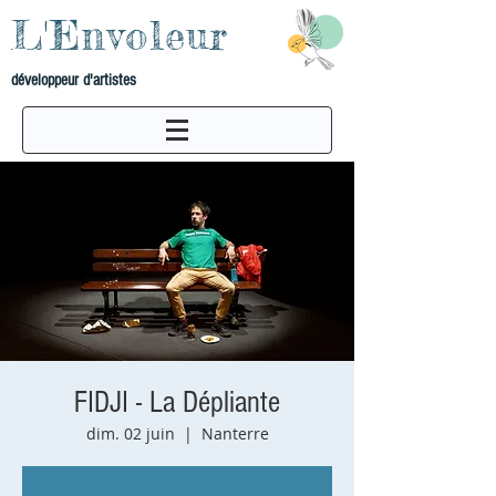
L'Envoleur
développeur d'artistes
FIDJI - La Dépliante
dim. 02 juin
  |  
Nanterre