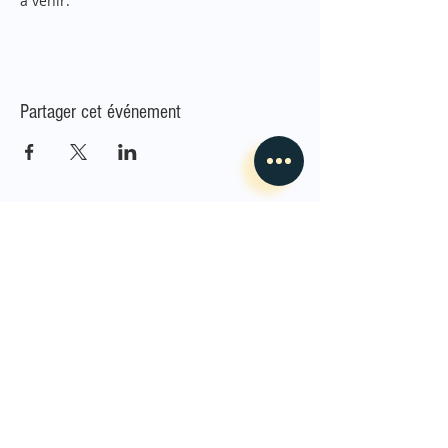
à venir.
Partager cet événement
L'Envoleur
Nous contacter
guillaume@lenvoleur.com
•
+33 (0)6 10 80 16
73