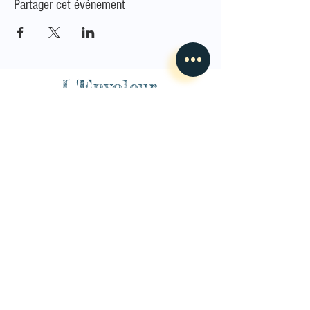
Partager cet événement
L'Envoleur
Nous contacter
guillaume@lenvoleur.com
•
+33 (0)6 10 80 16
73
Basé au Mans, l'Envoleur
accompagne des compagnies
des arts du cirque et des arts la rue depuis 2014.