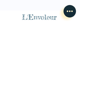
L'Envoleur
Nous contacter
guillaume@lenvoleur.com
•
+33 (0)6 10 80 16
73
Basé au Mans, l'Envoleur
accompagne des compagnies
des arts du cirque et des arts la rue depuis 2014.