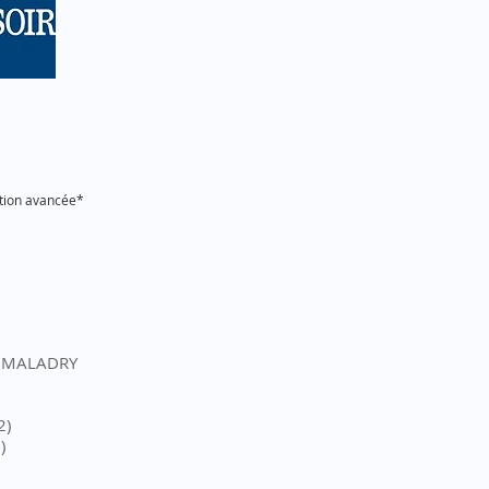
ption avancée*
AY MALADRY
2)
)