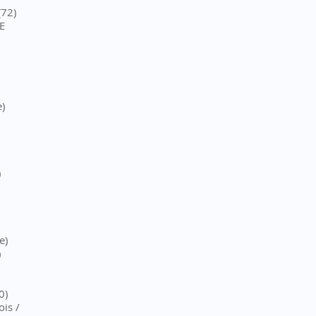
(72)
E
)
)
e)
)
0)
is /