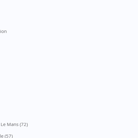
tion
 Le Mans (72)
e (57)