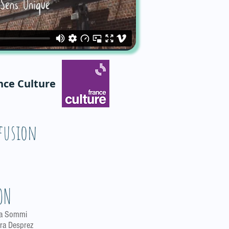
nce Culture
fusion
ON
za Sommi
ra Desprez