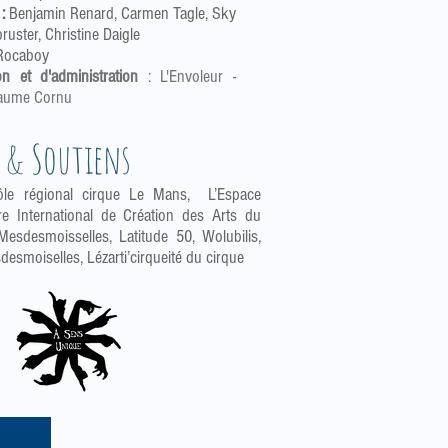
:
Benjamin Renard, Carmen Tagle, Sky
uster, Christine Daigle
Rocaboy
n et d'administration
: L'Envoleur -
laume Cornu
 & Soutiens
ôle régional cirque Le Mans, L’Espace
re International de Création des Arts du
Mesdesmoisselles, Latitude 50, Wolubilis,
desmoiselles, Lézarti’cirqueité du cirque
N