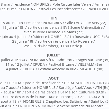
 8 mai / résidence NOMBRILS / Pole Cirque Jules Verne / Amiens 
 et 31 mai / CRUDA / Festival Les Incandescentes / FRANCHEVILL
JUIN
15 au 19 juin / résidence NOMBRILS / Salle EVE / LE MANS (72)
19 juin à 18h / sortie de résidence à EVE Scène Universitaire /
avenue René Laennec, Le Mans (72)
 juin au 4 juillet / résidence NOMBRILS / La Roseraie / UCCLE (Be
28 juin à 18h / sortie de résidence à La Roseraie /
1299 Ch. d'Alsemberg, 1180 Uccle (BE)
JUILLET
 juillet à 16h30 / NOMBRILS à Nil Admirari / Eragny sur Oise (95
11 et 12 juillet / CRUDA / Festival Bitume / VIELSALM (Be)
14 juillet / CRUDA / Festival Arrache la Rue / MEAULTE (80)
AOUT
aout / CRUDA / Jardin de Brocéliande / BREAL SOUS MONFORT (B
 au 7 aout /
résidence NOMBRILS
/ Sortilège Rue&Vous / ATH (Be
7 aout à 18h / sortie de résidence à La Maison Culturelle d'Ath /
Centre des Arts de la Rue – Rue de France, 20-22 – 7800 Ath
 aout à 18h / NOMBRILS à Chapiteau Les Saltimbrés / Saint Lo (5
out à 18h / PREMIERES NOMBRILS à Scène nomade du Montreuillo