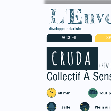
L'Env
développeur d'artistes
ACCUEIL
SP
CRUDA
créat
Collectif À Se
40 min
Tout p
Salle
Plein air