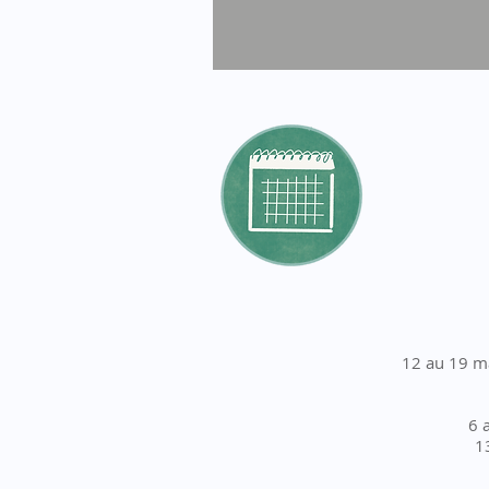
12 au 19 m
6 
1