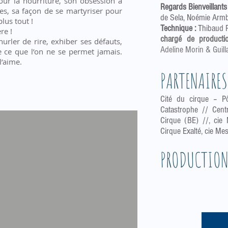
our la nourriture, son obsession à
Regards Bienveillants 
des, sa façon de se martyriser pour
de Sela, Noémie Armbr
plus tout !
Technique :
Thibaud 
re !
chargé de productio
urler de rire, exhiber ses défauts,
Adeline Morin & Guil
re ce que l’on ne se permet jamais.
l’aime.
PARTENAIRES
Cité du cirque – P
Catastrophe // Cent
Cirque (BE) //, cie 
Cirque Exalté, cie Mes
PRODUCTIO