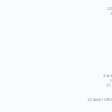
22
5 et 
1
21 
22 aout / CR