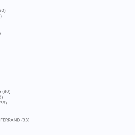
80)
)
)
S (80)
3)
33)
EFERRAND (33)