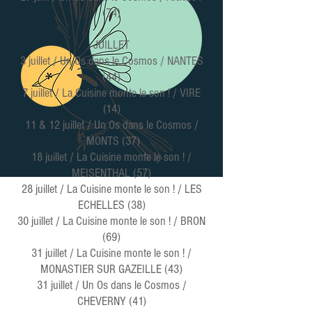
(74)
JUILLET
3 juillet / Un Os dans le Cosmos / NANTES
(44)
7 juillet / La Cuisine monte le son ! / VIRE
(14)
11 & 12 juillet / Un Os dans le Cosmos /
MONTS (37)
18 juillet / La Cuisine monte le son ! /
MEISENTHAL (57)
28 juillet / La Cuisine monte le son ! / LES
ECHELLES (38)
30 juillet / La Cuisine monte le son ! / BRON
(69)
31 juillet / La Cuisine monte le son ! /
MONASTIER SUR GAZEILLE (43)
31 juillet / Un Os dans le Cosmos /
CHEVERNY (41)