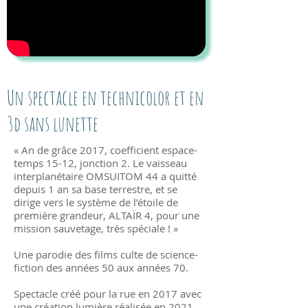
Un spectacle en technicolor et en
3d sans lunette
« An de grâce 2017, coefficient espace-
temps 15-12, jonction 2. Le vaisseau
interplanétaire OMSUITOM 44 a quitté
depuis 1 an sa base terrestre, et se
dirige vers le système de l’étoile de
première grandeur, ALTAÏR 4, pour une
mission sauvetage, très spéciale ! »
Une parodie des films culte de science-
fiction des années 50 aux années 70.
Spectacle créé pour la rue en 2017 avec
une création lumière réalisée en 2021