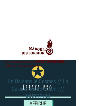
avec uniquement les
DATES CONFIRMÉES
et
celles en
*option avancée*
Un Os dans le Cosmos // La
Espace pro
Cuisine monte le son ! //
MURDRUM
AFFICHE