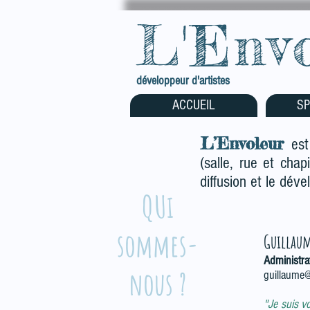
L'Env
développeur d'artistes
ACCUEIL
SP
L’Envoleur
est
(salle, rue et chap
diffusion et le dév
QUi
sommes-
Guillau
Administra
nous ?
guillaume
"Je suis v