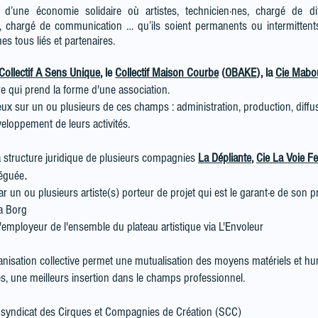
 d’une économie solidaire où artistes, technicien·nes, chargé de di
 chargé de communication … qu’ils soient permanents ou intermittents
s tous liés et partenaires.
Collectif A Sens Unique
, le
Collectif Maison Courbe
(
OBAKE
), la
Cie Mabou
re qui prend
la forme d'une association.
 eux sur un ou plusieurs de ces champs : administration, production, diffu
éveloppement de leurs activités.
a structure juridique de plusieurs compagnies
L
a Dépliante
,
Cie La Voie Fe
.
léguée
r un ou plusieurs artiste(s) porteur de projet qui est le garant·e de son pr
ta Borg
mployeur de l'ensemble du plateau artistique via L'Envoleur
anisation collective permet une mutualisation des moyens matériels et h
es, une meilleurs insertion dans le champs professionnel.
u syndicat des Cirques et Compagnies de Création (SCC)