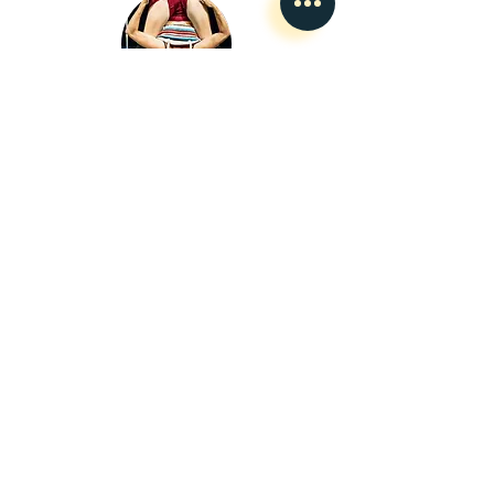
L'Hiver en juillet
L'Envoleur
Nous contacter
guillaume@lenvoleur.com
•
+33 (0)6 10 80 16
73
Basé au Mans, l'Envoleur
accompagne des compagnies