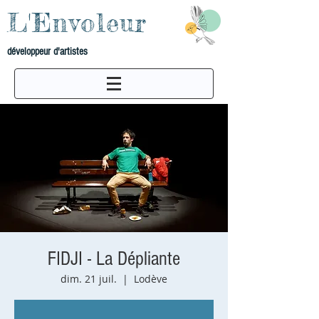
L'Envoleur
développeur d'artistes
FIDJI - La Dépliante
dim. 21 juil.
  |  
Lodève