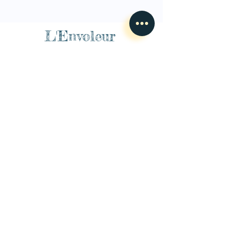
L'Envoleur
Nous contacter
guillaume@lenvoleur.com
•
+33 (0)6 10 80 16
73
Basé au Mans, l'Envoleur
accompagne des compagnies
des arts du cirque et des arts la rue depuis 2014.