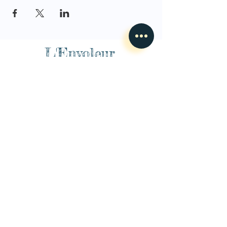
L'Envoleur
Nous contacter
guillaume@lenvoleur.com
•
+33 (0)6 10 80 16
73
Basé au Mans, l'Envoleur
accompagne des compagnies
des arts du cirque et des arts la rue depuis 2014.