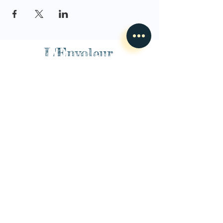
L'Envoleur
Nous contacter
guillaume@lenvoleur.com
•
+33 (0)6 10 80 16
73
Basé au Mans, l'Envoleur
accompagne des compagnies
des arts du cirque et des arts la rue depuis 2014.