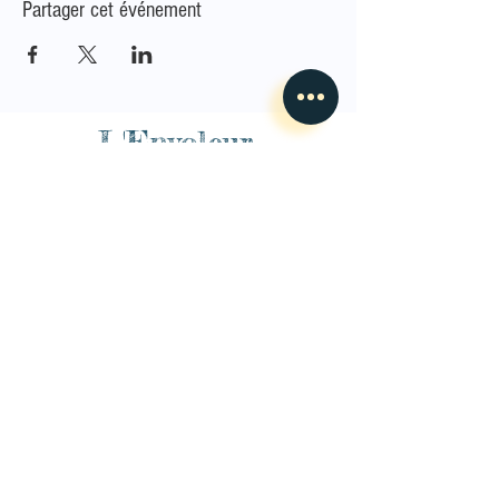
Partager cet événement
L'Envoleur
Nous contacter
guillaume@lenvoleur.com
•
+33 (0)6 10 80 16
73
Basé au Mans, l'Envoleur
accompagne des compagnies
des arts du cirque et des arts la rue depuis 2014.