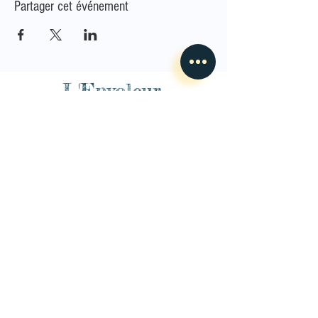
Partager cet événement
L'Envoleur
Nous contacter
guillaume@lenvoleur.com
•
+33 (0)6 10 80 16
73
Basé au Mans, l'Envoleur
accompagne des compagnies
des arts du cirque et des arts la rue depuis 2014.