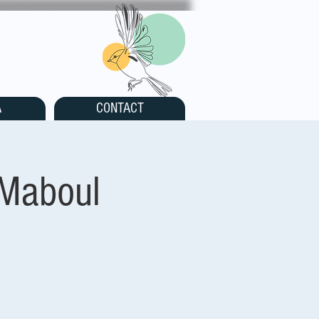
A
CONTACT
 Maboul