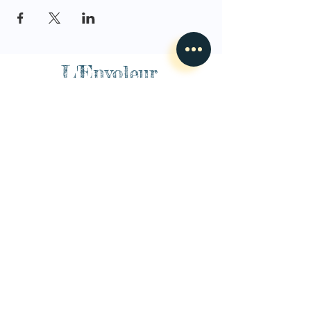
L'Envoleur
Nous contacter
guillaume@lenvoleur.com
•
+33 (0)6 10 80 16
73
Basé au Mans, l'Envoleur
accompagne des compagnies
des arts du cirque et des arts la rue depuis 2014.