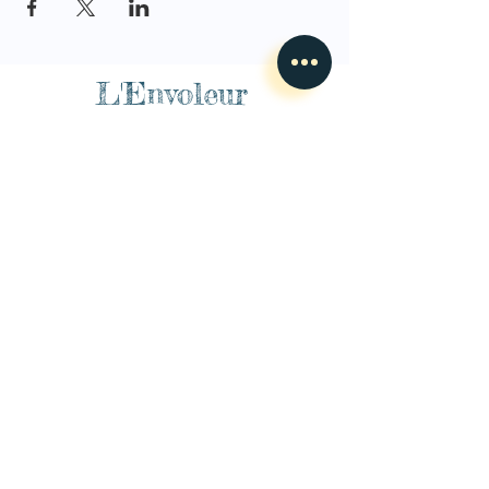
L'Envoleur
Nous contacter
guillaume@lenvoleur.com
•
+33 (0)6 10 80 16
73
Basé au Mans, l'Envoleur
accompagne des compagnies
des arts du cirque et des arts la rue depuis 2014.