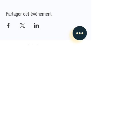
Partager cet événement
L'Envoleur
Nous contacter
guillaume@lenvoleur.com
•
+33 (0)6 10 80 16
73
Basé au Mans, l'Envoleur
accompagne des compagnies
des arts du cirque et des arts la rue depuis 2014.