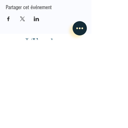
Partager cet événement
L'Envoleur
Nous contacter
guillaume@lenvoleur.com
•
+33 (0)6 10 80 16
73
Basé au Mans, l'Envoleur
accompagne des compagnies
des arts du cirque et des arts la rue depuis 2014.