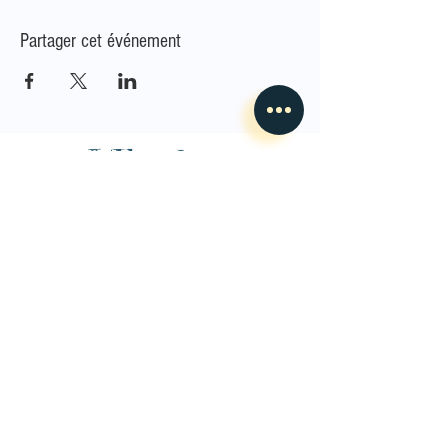
Partager cet événement
L'Envoleur
Nous contacter
guillaume@lenvoleur.com
•
+33 (0)6 10 80 16
73
Basé au Mans, l'Envoleur
accompagne des compagnies
des arts du cirque et des arts la rue depuis 2014.