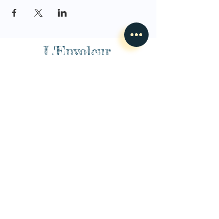
L'Envoleur
Nous contacter
guillaume@lenvoleur.com
•
+33 (0)6 10 80 16
73
Basé au Mans, l'Envoleur
accompagne des compagnies
des arts du cirque et des arts la rue depuis 2014.