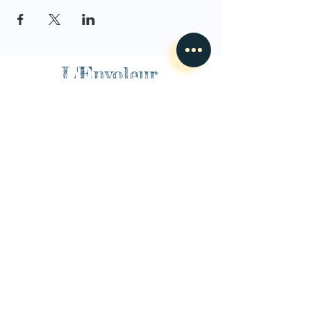
L'Envoleur
Nous contacter
guillaume@lenvoleur.com
•
+33 (0)6 10 80 16
73
Basé au Mans, l'Envoleur
accompagne des compagnies
des arts du cirque et des arts la rue depuis 2014.