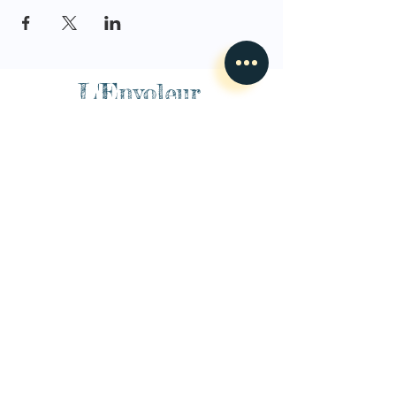
L'Envoleur
Nous contacter
guillaume@lenvoleur.com
•
+33 (0)6 10 80 16
73
Basé au Mans, l'Envoleur
accompagne des compagnies
des arts du cirque et des arts la rue depuis 2014.