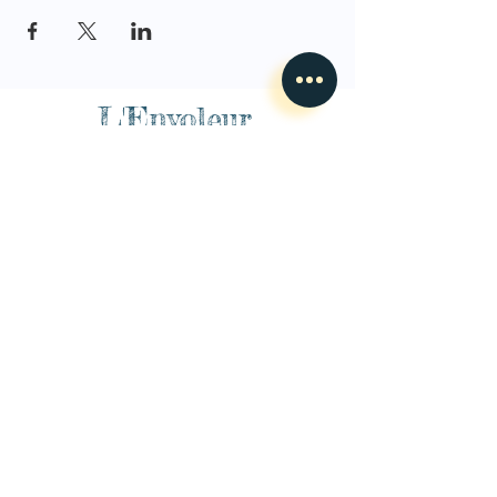
L'Envoleur
Nous contacter
guillaume@lenvoleur.com
•
+33 (0)6 10 80 16
73
Basé au Mans, l'Envoleur
accompagne des compagnies
des arts du cirque et des arts la rue depuis 2014.