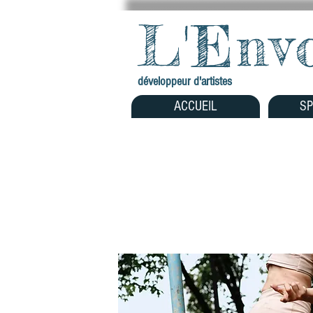
L'Env
développeur d'artistes
ACCUEIL
SP