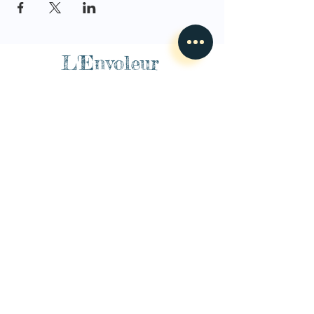
L'Envoleur
Nous contacter
guillaume@lenvoleur.com
•
+33 (0)6 10 80 16
73
Basé au Mans, l'Envoleur
accompagne des compagnies
des arts du cirque et des arts la rue depuis 2014.