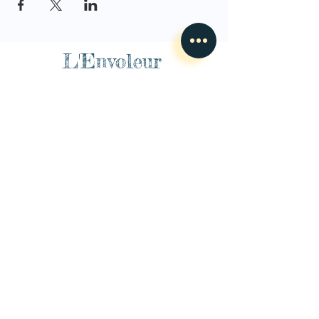
L'Envoleur
Nous contacter
guillaume@lenvoleur.com
•
+33 (0)6 10 80 16
73
Basé au Mans, l'Envoleur
accompagne des compagnies
des arts du cirque et des arts la rue depuis 2014.