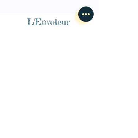
L'Envoleur
Nous contacter
guillaume@lenvoleur.com
•
+33 (0)6 10 80 16
73
Basé au Mans, l'Envoleur
accompagne des compagnies
des arts du cirque et des arts la rue depuis 2014.