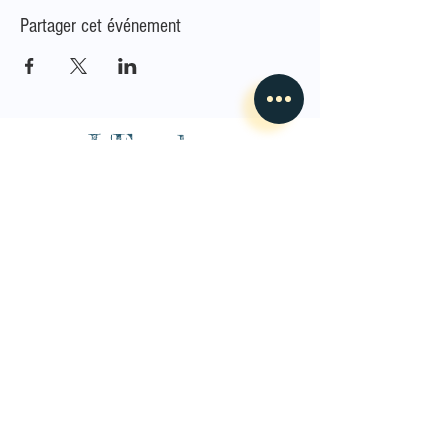
Partager cet événement
L'Envoleur
Nous contacter
guillaume@lenvoleur.com
•
+33 (0)6 10 80 16
73
Basé au Mans, l'Envoleur
accompagne des compagnies
des arts du cirque et des arts la rue depuis 2014.