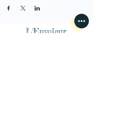
L'Envoleur
Nous contacter
guillaume@lenvoleur.com
•
+33 (0)6 10 80 16
73
Basé au Mans, l'Envoleur
accompagne des compagnies
des arts du cirque et des arts la rue depuis 2014.