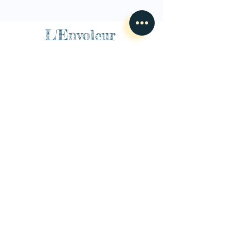
L'Envoleur
Nous contacter
guillaume@lenvoleur.com
•
+33 (0)6 10 80 16
73
Basé au Mans, l'Envoleur
accompagne des compagnies
des arts du cirque et des arts la rue depuis 2014.