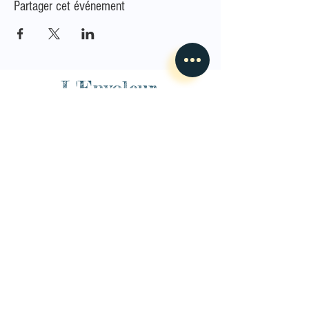
Partager cet événement
L'Envoleur
Nous contacter
guillaume@lenvoleur.com
•
+33 (0)6 10 80 16
73
Basé au Mans, l'Envoleur
accompagne des compagnies
des arts du cirque et des arts la rue depuis 2014.