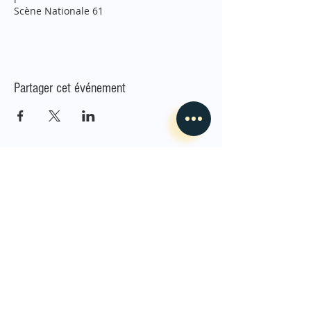
Scène Nationale 61
Partager cet événement
L'Envoleur
Nous contacter
guillaume@lenvoleur.com
•
+33 (0)6 10 80 16
73