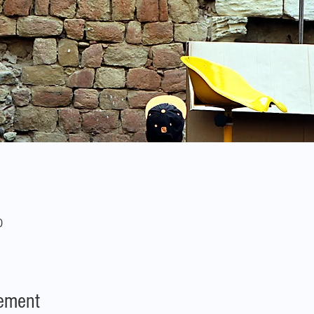
0
nement