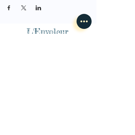
L'Envoleur
Nous contacter
guillaume@lenvoleur.com
•
+33 (0)6 10 80 16
73
Basé au Mans, l'Envoleur
accompagne des compagnies
des arts du cirque et des arts la rue depuis 2014.