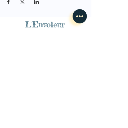
L'Envoleur
Nous contacter
guillaume@lenvoleur.com
•
+33 (0)6 10 80 16
73
Basé au Mans, l'Envoleur
accompagne des compagnies
des arts du cirque et des arts la rue depuis 2014.